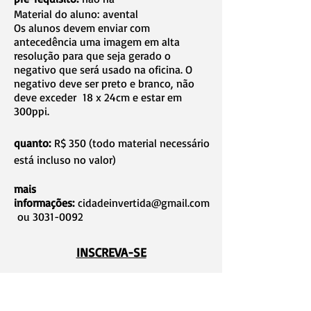
Material do aluno: avental
Os alunos devem enviar com
antecedência uma imagem em alta
resolução para que seja gerado o
negativo que será usado na oficina. O
negativo deve ser preto e branco, não
deve exceder 18 x 24cm e estar em
300ppi.
quanto:
R$ 350 (todo material necessário
está incluso no valor)
mais
informações:
cidadeinvertida@gmail.com
ou
3031-0092
INSCREVA-SE
Dayan de Castro
é bacharel em
fotografia pelo Senac e mestre em