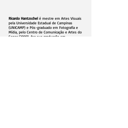
Ricardo Hantzschel
é mestre em Artes Visuais
pela Universidade Estadual de Campinas
(UNICAMP) e Pós-graduado em Fotografia e
Mídia, pelo Centro de Comunicação e Artes do
Senac (2000), fez sua graduação em
Comunicação Social com habilitação em
Jornalismo, pela Pontifícia Universidade Católica
de São Paulo (PUC-­SP. Foi docente do
Bacharelado em Fotografia do Centro
Acadêmico Senac ministrando disciplinas na
Graduação e Pós-Graduação entre 2000 e 2015.
Com sua produção autoral em fotografia teve,
entre outras, duas conquistas nacionais: o
Prêmio Funarte Marc Ferrez (2014) e o Prêmio
Porto Seguro de Fotografia, (2003).
Idealizou e coordena a ação cultural em
linguagem visual Cidade Invertida entidade
sediada em São Paulo, mas com forte caráter
itinerante desde 2006, com atuação em
entidades da periferia, faculdades, museus e
eventos fotográficos. O projeto foi premiado
em 2019 pelo primeiro edital de criação e
exposição fotográficas da Secretaria Municipal