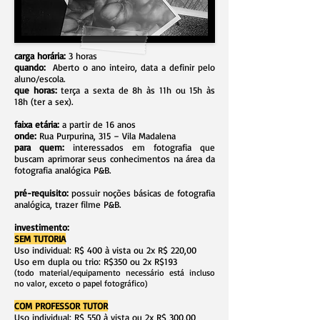
carga horária:
3 horas
quando:
Aberto o ano inteiro, data a definir pelo
aluno/escola.
que horas:
terça a sexta de 8h às 11h ou 15h às
18h (ter a sex).
faixa etária:
a partir de 16 anos
onde:
Rua Purpurina, 315 – Vila Madalena
para quem:
interessados em fotografia que
buscam aprimorar seus conhecimentos na área da
fotografia analógica P&B.
pré-requisito:
possuir noções básicas de fotografia
analógica, trazer filme P&B.
investimento:
SEM TUTORIA
Uso individual: R$ 400 à vista ou 2x R$ 220,00
Uso em dupla ou trio: R$350 ou 2x R$193
(todo material/equipamento necessário está incluso
no valor, exceto o papel fotográfico)
COM PROFESSOR TUTOR
Uso individual: R$ 550 à vista ou 2x R$ 300,00