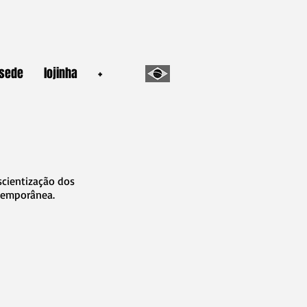
sede
lojinha
+
scientização dos
ntemporânea.