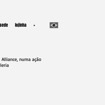
sede
lojinha
+
 Alliance, numa ação
leria